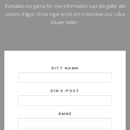
Kontakta oss gärna för mer information vad det gäller alla
sorters frågor. Vi har inget emot om ni besöker oss i våra
lokaler heller.
DITT NAMN
DIN E-POST
ÄMNE