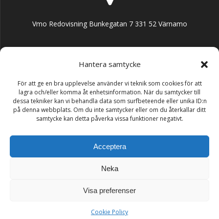
Vmo Redovisning Bunkegatan 7 331 52 Värnamo
Hantera samtycke
För att ge en bra upplevelse använder vi teknik som cookies för att
ante@vmoredovisning.se
lagra och/eller komma åt enhetsinformation. När du samtycker till
dessa tekniker kan vi behandla data som surfbeteende eller unika ID:n
på denna webbplats. Om du inte samtycker eller om du återkallar ditt
samtycke kan detta påverka vissa funktioner negativt.
Acceptera
+46 70 664 31 33
Neka
Visa preferenser
© 2026 Vmo Redovisning AB. Byggt med WordPress och
temat
Cookie Policy
Mesmerize