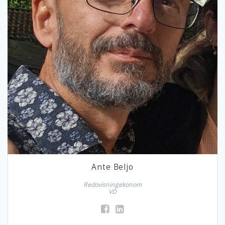
Ante Beljo
Redovisningekonom
VD